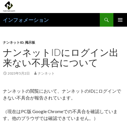
検
インフォメーション
索
コ
メインメ
ン
ニュー
テ
ン
ナンネットID
,
掲示板
ツ
ナンネットIDにログイン出
へ
来ない不具合について
ス
キ
ッ
2023年5月2日
ナンネット
プ
ナンネットの閲覧において、ナンネットのIDにログインで
きない不具合が報告されています。
（現在はPC版 Google Chromeでの不具合を確認していま
す。他のブラウザでは確認できていません。）