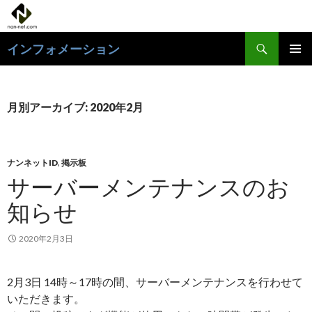
検
インフォメーション
索
コ
メインメ
ン
ニュー
テ
ン
月別アーカイブ: 2020年2月
ツ
へ
ス
キ
ナンネットID
,
掲示板
ッ
サーバーメンテナンスのお
プ
知らせ
2020年2月3日
2月3日 14時～17時の間、サーバーメンテナンスを行わせて
いただきます。