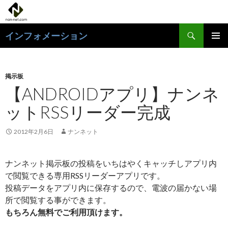
検
インフォメーション
索
コ
メインメ
ン
ニュー
テ
ン
掲示板
ツ
【ANDROIDアプリ】ナンネ
へ
ットRSSリーダー完成
ス
キ
ッ
2012年2月6日
ナンネット
プ
ナンネット掲示板の投稿をいちはやくキャッチしアプリ内
で閲覧できる専用RSSリーダーアプリです。
投稿データをアプリ内に保存するので、電波の届かない場
所で閲覧する事ができます。
もちろん無料でご利用頂けます。